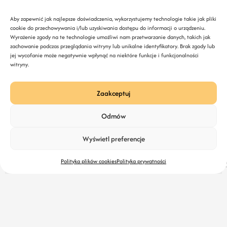
Agency
Web Developing
Aby zapewnić jak najlepsze doświadczenia, wykorzystujemy technologie takie jak pliki
cookie do przechowywania i/lub uzyskiwania dostępu do informacji o urządzeniu.
Wyrażenie zgody na te technologie umożliwi nam przetwarzanie danych, takich jak
zachowanie podczas przeglądania witryny lub unikalne identyfikatory. Brak zgody lub
jej wycofanie może negatywnie wpłynąć na niektóre funkcje i funkcjonalności
witryny.
Zaakceptuj
Odmów
Wyświetl preferencje
Zróbmy to!
Socia
Kont
Med
cont
Polityka plików cookies
Polityka prywatności