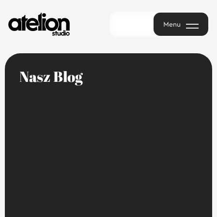
Menu
Menu
N
a
s
z
B
l
o
g