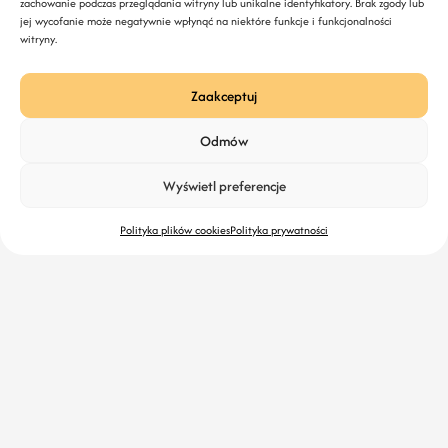
zachowanie podczas przeglądania witryny lub unikalne identyfikatory. Brak zgody lub
jej wycofanie może negatywnie wpłynąć na niektóre funkcje i funkcjonalności
Rejestrując się potwierdzasz akceptację Polityki
witryny.
Prywatności.
Zaakceptuj
Odmów
Join Newsletter
Wyświetl preferencje
Polityka plików cookies
Polityka prywatności
Podziel się z nami swoim pomysłem
Jeśli uważasz, że powinniśmy napisać o czymś ważnym
lub chcesz opublikować na tym blogu artykuł, który jest
dla Ciebie ważny i dotyczy tworzenia stron
internetowych – napisz do nas.