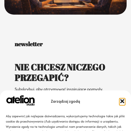
newsletter
NIE CHCESZ NICZEGO
PRZEGAPIĆ?
Subskrybuj, aby otrzymywać inspirujące pomysły,
aktualności o projektach i codzienne eksperymenty.
Zarządzaj zgodą
Aby zapewnić jak najlepsze doświadczenia, wykorzystujemy technologie takie jak pliki
cookie do przechowywania i/lub uzyskiwania dostępu do informacji o urządzeniu.
Dołącz do naszego Newslettera
Wyrażenie zgody na te technologie umożliwi nam przetwarzanie danych, takich jak