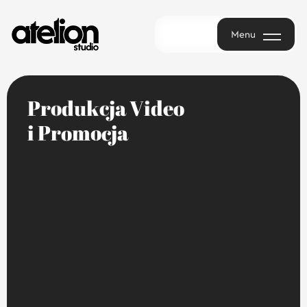
Menu
Menu
P
r
o
d
u
k
c
j
a
V
i
d
e
o
i
P
r
o
m
o
c
j
a