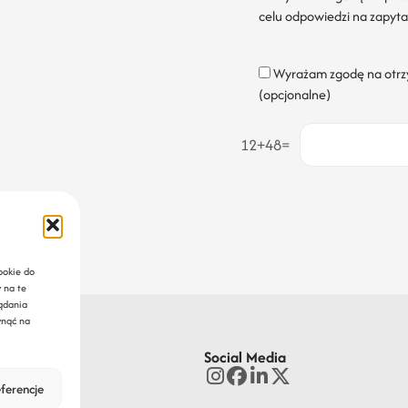
celu odpowiedzi na zapyta
Wyrażam zgodę na otrz
(opcjonalne)
12+48=
ookie do
 na te
ądania
ynąć na
Social Media
ferencje