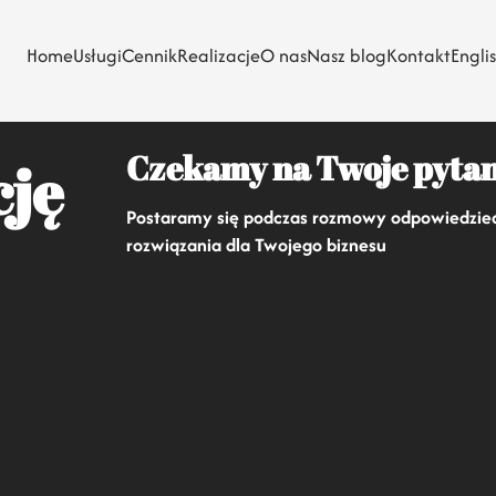
Home
Usługi
Cennik
Realizacje
O nas
Nasz blog
Kontakt
Engli
Czekamy na Twoje pytan
ję
Postaramy się podczas rozmowy odpowiedzieć 
rozwiązania dla Twojego biznesu